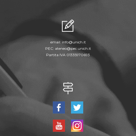
email:
info@unich.it
PEC:
ateneo@pec.unich.it
Partita IVA 01335970693