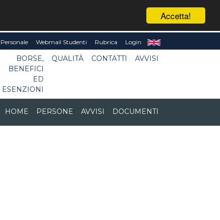
Accetta!
Personale
Webmail Studenti
Rubrica
Login
BORSE,
QUALITÀ
CONTATTI
AVVISI
BENEFICI
ED
ESENZIONI
HOME
PERSONE
AVVISI
DOCUMENTI