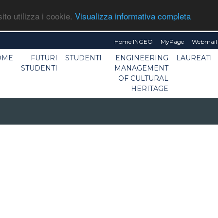
ito utilizza i cookie.
Visualizza informativa completa
Home INGEO
MyPage
Webmail 
OME
FUTURI
STUDENTI
ENGINEERING
LAUREATI
STUDENTI
MANAGEMENT
OF CULTURAL
HERITAGE