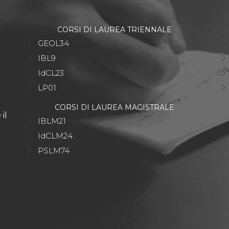
CORSI DI LAUREA TRIENNALE
GEOL34
IBL9
IdCL23
LP01
CORSI DI LAUREA MAGISTRALE
il
IBLM21
IdCLM24
PSLM74