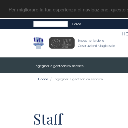
Per migliorare la tua esperienza di navigazione, questo s
Cerca
H
Ingegneria delle
Costruzioni Magistrale
Ingegneria geotecnica sismica
Home
Ingegneria geotecnica sismica
Staff