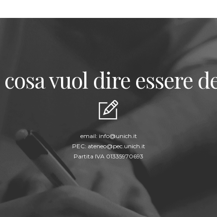
 cosa vuol dire essere de
email:
info@unich.it
PEC:
ateneo@pec.unich.it
Partita IVA 01335970693