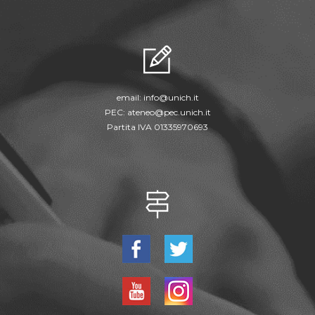
email:
info@unich.it
PEC:
ateneo@pec.unich.it
Partita IVA 01335970693