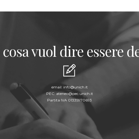
 cosa vuol dire essere de
email:
info@unich.it
PEC:
ateneo@pec.unich.it
Partita IVA 01335970693