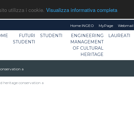
ito utilizza i cookie.
Visualizza informativa completa
Home INGEO
MyPage
Webmail 
OME
FUTURI
STUDENTI
ENGINEERING
LAUREATI
STUDENTI
MANAGEMENT
OF CULTURAL
HERITAGE
conservation a
nd heritage conservation a