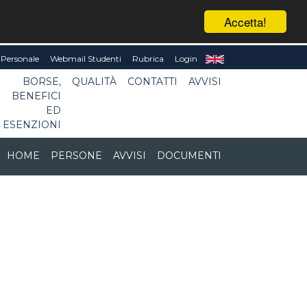
Accetta!
Personale
Webmail Studenti
Rubrica
Login
BORSE,
QUALITÀ
CONTATTI
AVVISI
BENEFICI
ED
ESENZIONI
HOME
PERSONE
AVVISI
DOCUMENTI