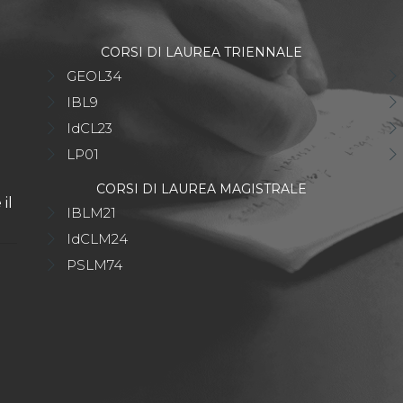
CORSI DI LAUREA TRIENNALE
GEOL34
IBL9
IdCL23
LP01
CORSI DI LAUREA MAGISTRALE
il
IBLM21
IdCLM24
PSLM74