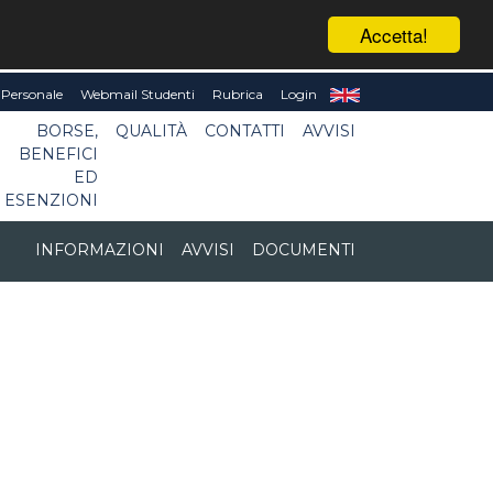
Accetta!
Personale
Webmail Studenti
Rubrica
Login
BORSE,
QUALITÀ
CONTATTI
AVVISI
BENEFICI
ED
ESENZIONI
INFORMAZIONI
AVVISI
DOCUMENTI