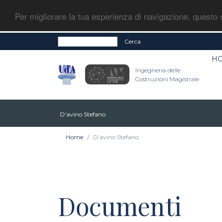
Per migliorare la tua esperienza di navigazione, questo s
Cerca
H
Ingegneria delle
Costruzioni Magistrale
D'avino Stefano
Home
D'avino Stefano
Documenti