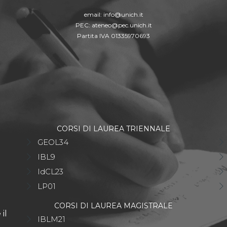
email:
info@unich.it
PEC:
ateneo@pec.unich.it
Partita IVA 01335970693
CORSI DI LAUREA TRIENNALE
GEOL34
IBL9
IdCL23
LP01
CORSI DI LAUREA MAGISTRALE
il
IBLM21