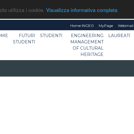
ito utilizza i cookie.
Visualizza informativa completa
Home INGEO
MyPage
Webmail 
OME
FUTURI
STUDENTI
ENGINEERING
LAUREATI
STUDENTI
MANAGEMENT
OF CULTURAL
HERITAGE