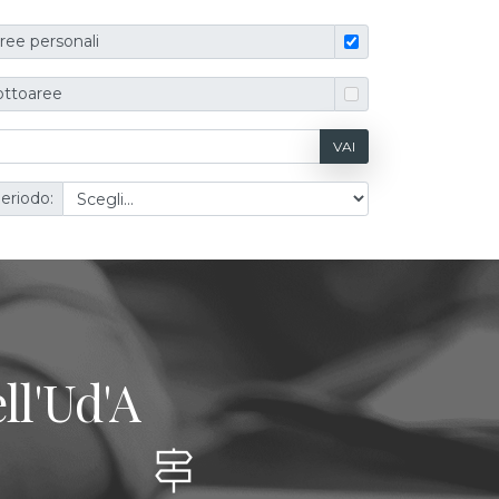
ree personali
ottoaree
VAI
eriodo:
ll'Ud'A