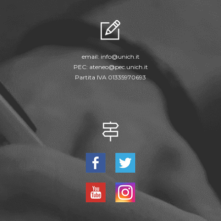
email:
info@unich.it
PEC:
ateneo@pec.unich.it
Partita IVA 01335970693