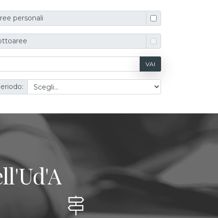
ree personali
ottoaree
VAI
eriodo:
ll'Ud'A