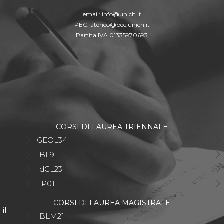
email:
info@unich.it
PEC:
ateneo@pec.unich.it
Partita IVA 01335970693
CORSI DI LAUREA TRIENNALE
GEOL34
IBL9
IdCL23
LP01
CORSI DI LAUREA MAGISTRALE
il
IBLM21