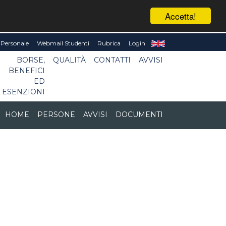
Accetta!
Personale
Webmail Studenti
Rubrica
Login
BORSE,
QUALITÀ
CONTATTI
AVVISI
BENEFICI
ED
ESENZIONI
HOME
PERSONE
AVVISI
DOCUMENTI