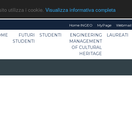
ito utilizza i cookie.
Visualizza informativa completa
Home INGEO
MyPage
Webmail 
OME
FUTURI
STUDENTI
ENGINEERING
LAUREATI
STUDENTI
MANAGEMENT
OF CULTURAL
HERITAGE