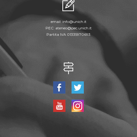
email:
info@unich.it
PEC:
ateneo@pec.unich.it
Partita IVA 01335970693