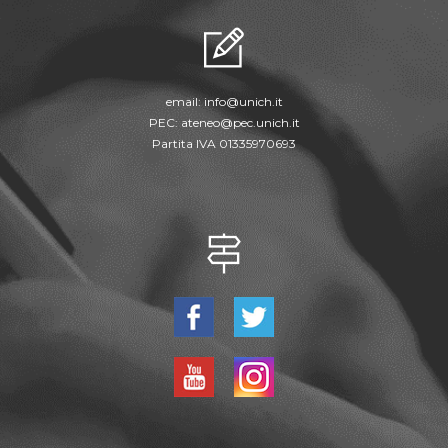
email:
info@unich.it
PEC:
ateneo@pec.unich.it
Partita IVA 01335970693