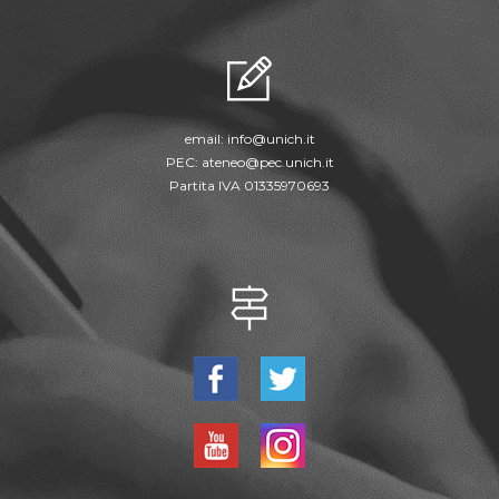
email:
info@unich.it
PEC:
ateneo@pec.unich.it
Partita IVA 01335970693