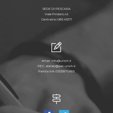
SEDE DI PESCARA
Viale Pindaro,42
Centralino 085.45371
email:
info@unich.it
PEC:
ateneo@pec.unich.it
Partita IVA 01335970693