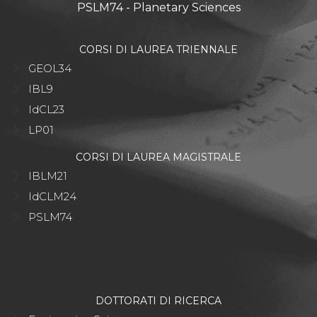
PSLM74 - Planetary Sciences
CORSI DI LAUREA TRIENNALE
GEOL34
IBL9
IdCL23
LP01
CORSI DI LAUREA MAGISTRALE
IBLM21
IdCLM24
PSLM74
DOTTORATI DI RICERCA