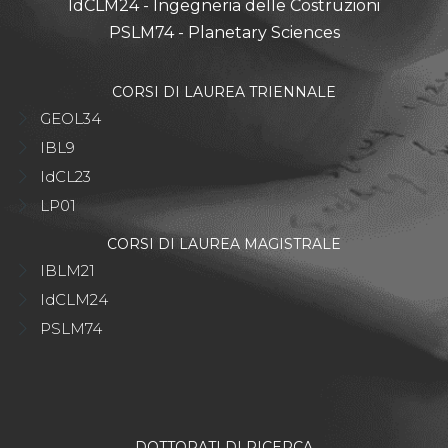
IdCLM24 - Ingegneria delle Costruzioni
PSLM74 - Planetary Sciences
CORSI DI LAUREA TRIENNALE
GEOL34
IBL9
IdCL23
LP01
CORSI DI LAUREA MAGISTRALE
IBLM21
IdCLM24
PSLM74
DOTTORATI DI RICERCA