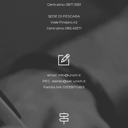
Centralino 0871.3551
SEDE DI PESCARA
Viale Pindaro,42
Centralino 085.45371
email:
info@unich.it
PEC:
ateneo@pec.unich.it
Partita IVA 01335970693