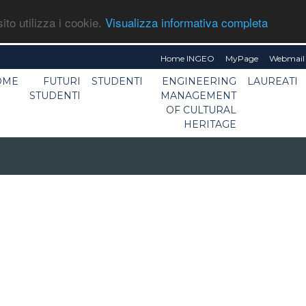
ito utilizza i cookie.
Visualizza informativa completa
Home INGEO
MyPage
Webmail 
OME
FUTURI
STUDENTI
ENGINEERING
LAUREATI
STUDENTI
MANAGEMENT
OF CULTURAL
HERITAGE