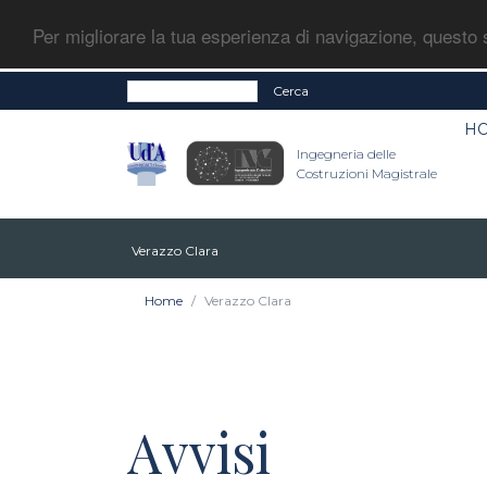
Per migliorare la tua esperienza di navigazione, questo s
Cerca
H
Ingegneria delle
Costruzioni Magistrale
Verazzo Clara
Home
Verazzo Clara
Avvisi