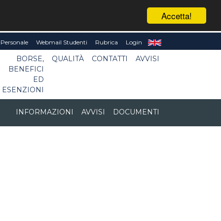
Accetta!
Personale
Webmail Studenti
Rubrica
Login
BORSE,
QUALITÀ
CONTATTI
AVVISI
BENEFICI
ED
ESENZIONI
INFORMAZIONI
AVVISI
DOCUMENTI