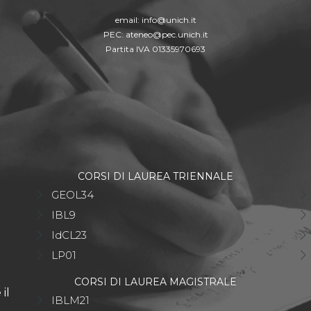
email:
info@unich.it
PEC:
ateneo@pec.unich.it
Partita IVA 01335970693
CORSI DI LAUREA TRIENNALE
GEOL34
IBL9
IdCL23
LP01
CORSI DI LAUREA MAGISTRALE
il
IBLM21