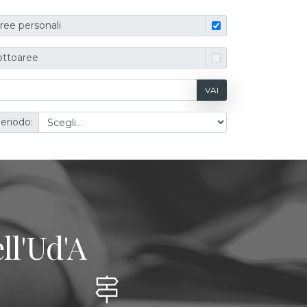
ree personali
ottoaree
VAI
eriodo:
ll'Ud'A