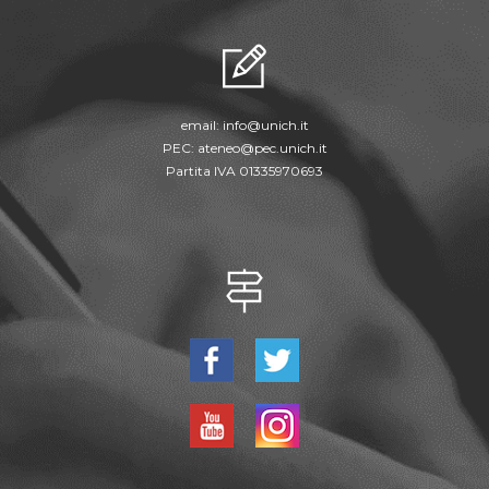
email:
info@unich.it
PEC:
ateneo@pec.unich.it
Partita IVA 01335970693