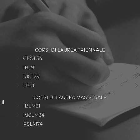
CORSI DI LAUREA TRIENNALE
GEOL34
IBL9
IdCL23
LP01
CORSI DI LAUREA MAGISTRALE
il
IBLM21
IdCLM24
PSLM74