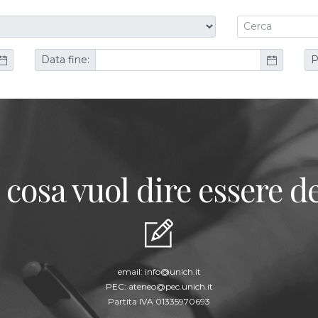
Data fine:
P
 cosa vuol dire essere de
email:
info@unich.it
PEC:
ateneo@pec.unich.it
Partita IVA 01335970693