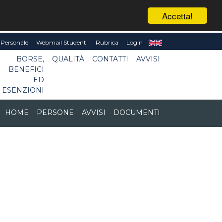
Accetta!
Personale
Webmail Studenti
Rubrica
Login
BORSE,
QUALITÀ
CONTATTI
AVVISI
BENEFICI
ED
ESENZIONI
HOME
PERSONE
AVVISI
DOCUMENTI