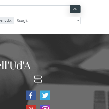
VAI
eriodo:
ll'Ud'A