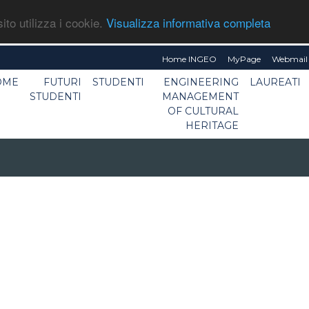
ito utilizza i cookie.
Visualizza informativa completa
Home INGEO
MyPage
Webmail 
OME
FUTURI
STUDENTI
ENGINEERING
LAUREATI
STUDENTI
MANAGEMENT
OF CULTURAL
HERITAGE